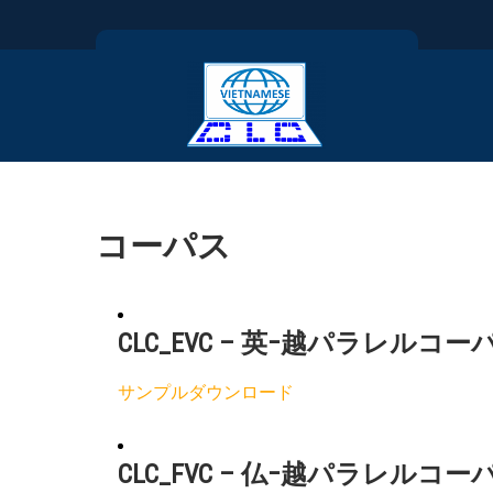
Skip
to
content
CLC
Computational Linguistics Center – Trung
tâm ngôn ngữ học tính toán
コーパス
CLC_EVC – 英−越パラレルコー
サンプルダウンロード
CLC_FVC – 仏−越パラレルコー