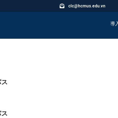
clc@hcmus.edu.vn
導
パス
パス