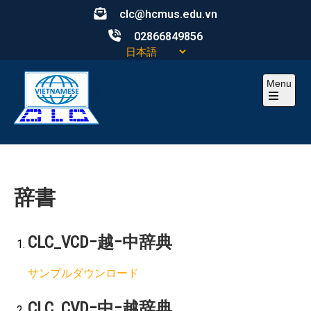
Skip
clc@hcmus.edu.vn
to
02866849856
content
Menu
Open
the
main
CLC
Computational Linguistics Center – Trung tâm ngôn ngữ
menu
học tính toán
辞書
CLC_VCD−越−中辞典
サンプルダウンロード
CLC_CVD−中−越辞典