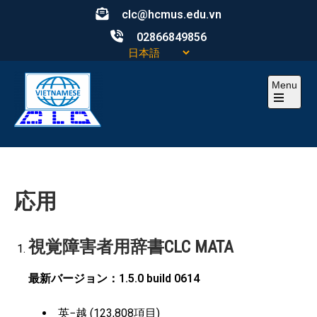
Skip
clc@hcmus.edu.vn
to
02866849856
content
Menu
Open
the
main
CLC
Computational Linguistics Center – Trung tâm ngôn ngữ
menu
học tính toán
応用
視覚障害者用辞書CLC MATA
最新バージョン：1.5.0 build 0614
英−越 (123,808項目)