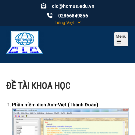
Skip
clc@hcmus.edu.vn
to
02866849856
content
Menu
Open
the
main
CLC
Computational Linguistics Center – Trung tâm ngôn ngữ
menu
học tính toán
ĐỀ TÀI KHOA HỌC
Phần mềm dịch Anh-Việt (Thành Đoàn)