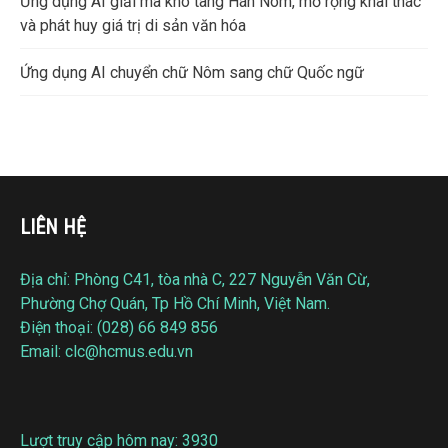
Ứng dụng AI giải mã kho tàng Hán Nôm, mở rộng khai thác
và phát huy giá trị di sản văn hóa
Ứng dụng AI chuyển chữ Nôm sang chữ Quốc ngữ
LIÊN HỆ
Địa chỉ: Phòng C41, tòa nhà C, 227 Nguyễn Văn Cừ,
Phường Chợ Quán, Tp Hồ Chí Minh, Việt Nam.
Điện thoại: (028) 66 849 856
Email: clc@hcmus.edu.vn
Lượt truy cập hôm nay: 3930